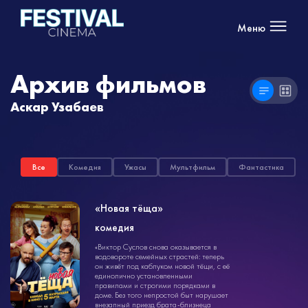
Меню
Архив фильмов
Аскар Узабаев
Все
Комедия
Ужасы
Мультфильм
Фантастика
«Новая тёща»
комедия
комедия
«Виктор Суслов снова оказывается в
1ч. 45мин.
12+
водовороте семейных страстей: теперь
он живёт под каблуком новой тёщи, с её
единолично установленными
правилами и строгими порядками в
доме. Без того непростой быт нарушает
внезапный приезд брата-близнеца