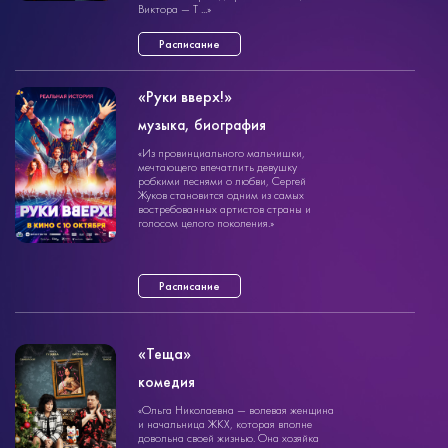
Виктора — Т ...»
Расписание
«Руки вверх!»
музыка, биография
музыка
«Из провинциального мальчишки,
1ч. 40мин.
12+
мечтающего впечатлить девушку
робкими песнями о любви, Сергей
Жуков становится одним из самых
востребованных артистов страны и
голосом целого поколения.»
Расписание
«Теща»
комедия
комедия
«Ольга Николаевна — волевая женщина
1ч. 38мин.
16+
и начальница ЖКХ, которая вполне
довольна своей жизнью. Она хозяйка