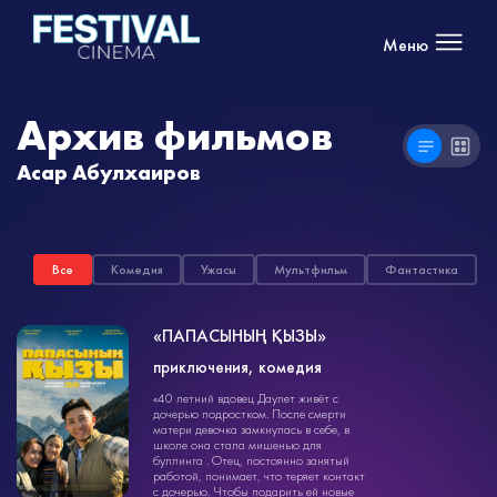
Меню
Архив фильмов
Асар Абулхаиров
Все
Комедия
Ужасы
Мультфильм
Фантастика
«ПАПАСЫНЫҢ ҚЫЗЫ»
приключения, комедия
приключения
«40 летний вдовец Даулет живёт с
1ч. 15мин.
6+
дочерью подростком. После смерти
матери девочка замкнулась в себе, в
школе она стала мишенью для
буллинга . Отец, постоянно занятый
работой, понимает, что теряет контакт
с дочерью. Чтобы подарить ей новые