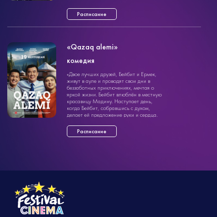
впечатления и ...»
Расписание
«Qazaq alemi»
комедия
комедия
«Двое лучших друзей, Бейбит и Ермек,
1ч. 30мин.
6+
живут в ауле и проводят свои дни в
беззаботных приключениях, мечтая о
яркой жизни. Бейбит влюблён в местную
красавицу Мадину. Наступает день,
когда Бейбит, собравшись с духом,
делает ей предложение руки и сердца.
М ...»
Расписание