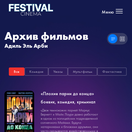
Меню
Архив фильмов
Адиль Эль Арби
Все
Комедия
Ужасы
Мультфильм
Фантастика
«Плохие парни до конца»
боевик, комедия, криминал
боевик
«Двое темнокожих парней Маркус
1ч. 50мин.
16+
Бернетт и Майк Лоури давно работают
в одном из полицейских подразделений
солнечного Майами. Будучи
напарниками и близкими друзьями, они
часто оказываются задействованными в