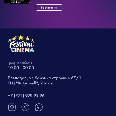
расследовании наиболее опасных
необычных дел. Х ...»
Расписание
График работы
10:00 - 00:00
Павлодар, ул.Камзина,строение 67/1
ТРЦ "Batyr mall", 2 этаж
+7 (771) 929 95 96