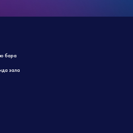
ю бара
нда зала