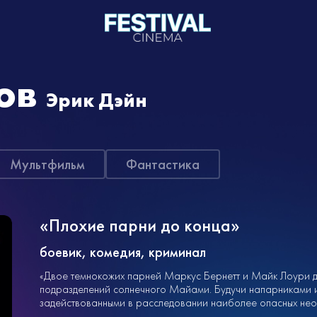
ов
Эрик Дэйн
Мультфильм
Фантастика
«Плохие парни до конца»
боевик, комедия, криминал
«Двое темнокожих парней Маркус Бернетт и Майк Лоури д
подразделений солнечного Майами. Будучи напарниками и
задействованными в расследовании наиболее опасных необыч