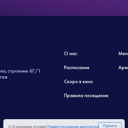
О нас
Мен
Расписание
Аре
ина,строение 67/1
этаж
Скоро в кино
Правила посещения
Принять
☑ Я принимаю условия
Правил посещения кинотеатра