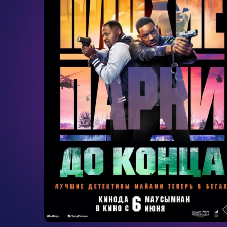
боевик
1ч. 50мин.
16+