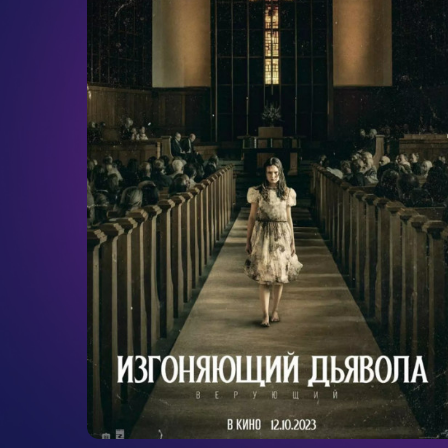
ужасы
1ч. 51мин.
18+