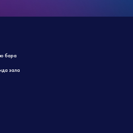
ю бара
нда зала