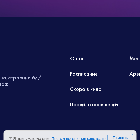
О нас
Мен
Расписание
Аре
ина,строение 67/1
этаж
Скоро в кино
Правила посещения
Принять
☑ Я принимаю условия
Правил посещения кинотеатра