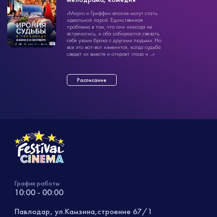
1ч. 40мин.
12+
«Марго и Гриффин вполне могут стать
идеальной парой. Единственная
проблема в том, что они никогда не
встречались, и оба собираются связать
себя узами брака с другими людьми. Но
все это вот-вот изменится, когда судьба
сведет их вместе и откроет глаза н ...»
Расписание
График работы
10:00 - 00:00
Павлодар, ул.Камзина,строение 67/1