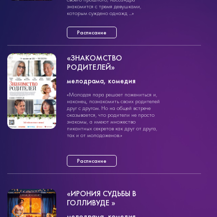
знакомится с тремя девушками,
которым суждено однажд ...»
Расписание
«ЗНАКОМСТВО
РОДИТЕЛЕЙ»
мелодрама
мелодрама, комедия
1ч. 35мин.
16+
«Молодая пара решает пожениться и,
наконец, познакомить своих родителей
друг с другом. Но на общей встрече
оказывается, что родители не просто
знакомы, а имеют множество
пикантных секретов как друг от друга,
так и от молодоженов.»
Расписание
«ИРОНИЯ СУДЬБЫ В
ГОЛЛИВУДЕ »
мелодрама
мелодрама, комедия