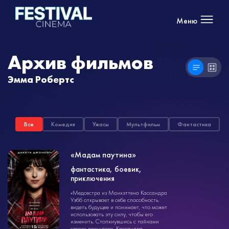
Меню
Архив фильмов
Эмма Робертс
Все
Комедия
Ужасы
Мультфильм
Фантастика
«Мадам паутина»
фантастика, боевик,
фантастика
приключения
1ч. 57мин.
16+
«Медсестра из Манхэттена Кассандра
Уэбб открывает в себе способность
видеть будущее и понимает, что может
использовать эту силу, чтобы его
изменить. Столкнувшись с тайнами
своего прошлого, Кассандра