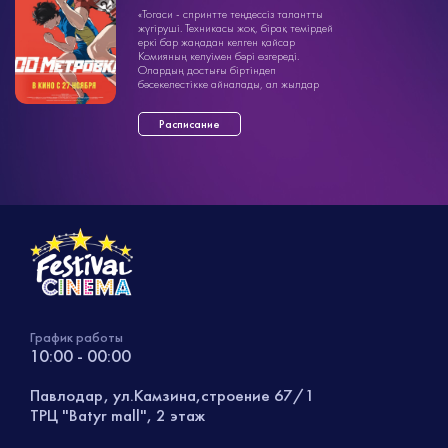
аниме
«Тогаси - спринтте теңдессіз талантты
1ч. 45мин.
12+
жүгіруші. Техникасы жоқ, бірақ темірдей
еркі бар жаңадан келген қайсар
Комияның келуімен бәрі өзгереді.
Олардың достығы біртіндеп
бәсекелестікке айналады, ал жылдар
өткен соң олар кімнің шынымен
жылдам екенін көру ...»
Расписание
График работы
10:00 - 00:00
Павлодар, ул.Камзина,строение 67/1
ТРЦ "Batyr mall", 2 этаж