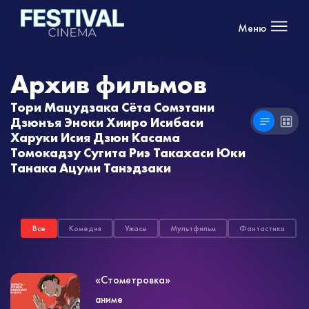
Меню
Архив фильмов
Тори Мацудзака Сёта Сомэтани
Дзюнъя Эноки Хииро Исибаси
Харуки Исия Дзюн Касама
Томокадзу Сугита Риэ Такахаси Юки
Танака Ацуми Танэдзаки
Все
Комедия
Ужасы
Мультфильм
Фантастика
«Стометровка»
аниме