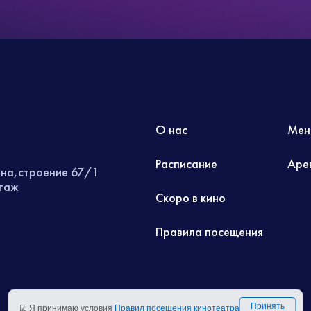
О нас
Мен
Расписание
Аре
ина,строение 67/1
этаж
Скоро в кино
Правила посещения
Принять
☑ Я принимаю условия
Правил посещения кинотеатра