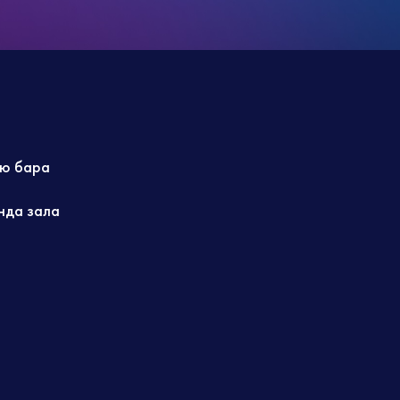
ю бара
нда зала