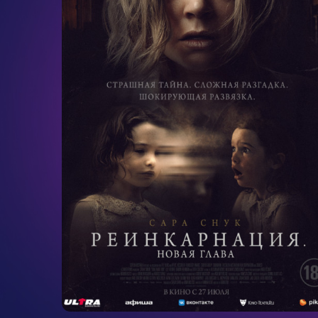
ужасы
1ч. 40мин.
18+