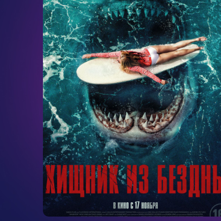
ужасы
1ч. 26мин.
16+