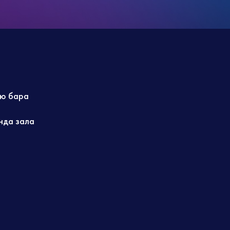
ю бара
нда зала