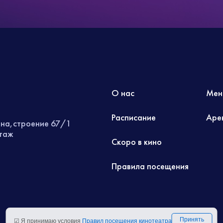
О нас
Мен
Расписание
Аре
ина,строение 67/1
этаж
Скоро в кино
Правила посещения
Принять
☑ Я принимаю условия
Правил посещения кинотеатра