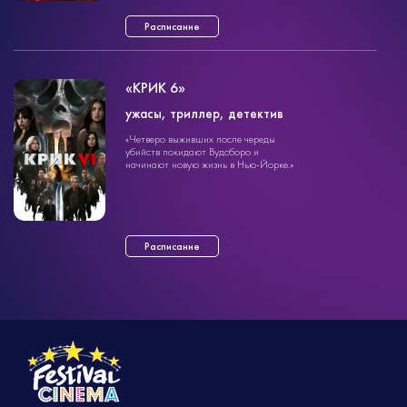
кошмарами прошлого ...»
Расписание
«КРИК 6»
ужасы, триллер, детектив
ужасы
«Четверо выживших после череды
2ч. 3мин.
18+
убийств покидают Вудсборо и
начинают новую жизнь в Нью-Йорке.»
Расписание