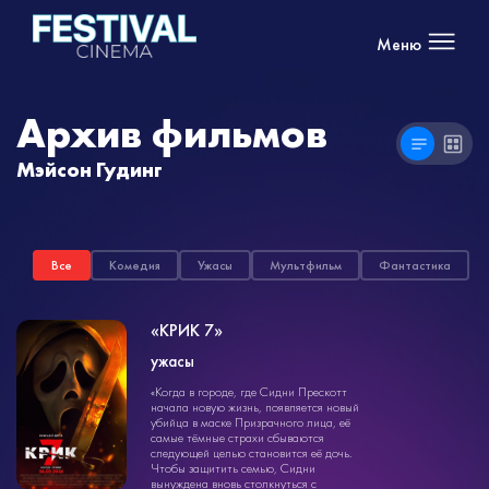
Меню
Архив фильмов
Мэйсон Гудинг
Все
Комедия
Ужасы
Мультфильм
Фантастика
«КРИК 7»
ужасы
ужасы
«Когда в городе, где Сидни Прескотт
1ч. 55мин.
18+
начала новую жизнь, появляется новый
убийца в маске Призрачного лица, её
самые тёмные страхи сбываются
следующей целью становится её дочь.
Чтобы защитить семью, Сидни
вынуждена вновь столкнуться с