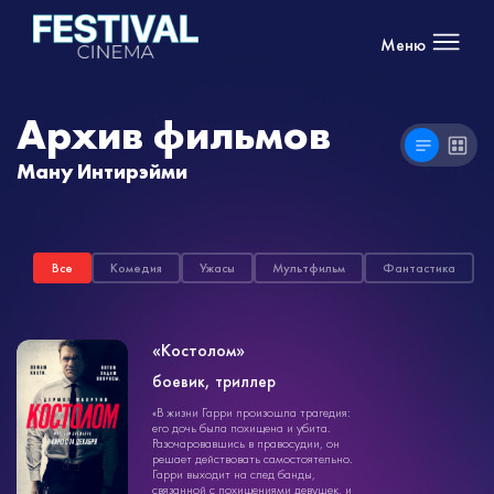
Меню
Архив фильмов
Ману Интирэйми
Все
Комедия
Ужасы
Мультфильм
Фантастика
«Костолом»
боевик, триллер
боевик
«В жизни Гарри произошла трагедия:
1ч. 32мин.
18+
его дочь была похищена и убита.
Разочаровавшись в правосудии, он
решает действовать самостоятельно.
Гарри выходит на след банды,
связанной с похищениями девушек, и