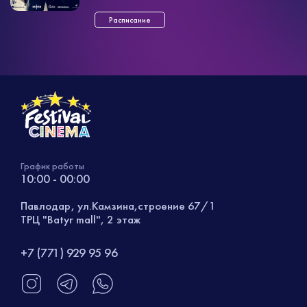
собирается мстить. А методы у него
жесткие — сначала ...»
Расписание
График работы
10:00 - 00:00
Павлодар, ул.Камзина,строение 67/1
ТРЦ "Batyr mall", 2 этаж
+7 (771) 929 95 96