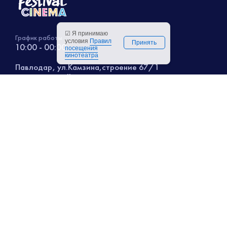
☑ Я принимаю
График работы
условия
Правил
Принять
10:00 - 00:00
посещения
кинотеатра
Павлодар, ул.Камзина,строение 67/1
ТРЦ "Batyr mall", 2 этаж
+7 (771) 929 95 96
О нас
Меню бара
Расписание
Аренда зала
Скоро в кино