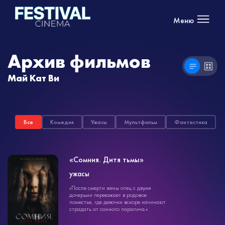
Меню
Архив фильмов
Май Кат Ви
Все
Комедия
Ужасы
Мультфильм
Фантастика
«Сомния. Дитя тьмы»
ужасы
ужасы
«После смерти жены отец с двумя
1ч. 41мин.
18+
дочерьми переезжает в родовое
поместье, где девочки вскоре начинают
страдать от сонного паралича.»