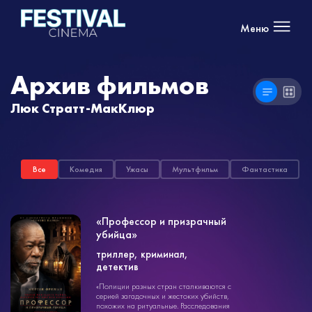
Меню
Архив фильмов
Люк Стратт-МакКлюр
Все
Комедия
Ужасы
Мультфильм
Фантастика
«Профессор и призрачный
убийца»
триллер
триллер, криминал,
1ч. 32мин.
детектив
18+
«Полиции разных стран сталкиваются с
серией загадочных и жестоких убийств,
похожих на ритуальные. Расследования