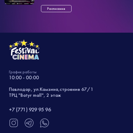
правит кельтским племенем иценов
вместе со своим с ...»
Расписание
График работы
10:00 - 00:00
Павлодар, ул.Камзина,строение 67/1
ТРЦ "Batyr mall", 2 этаж
+7 (771) 929 95 96