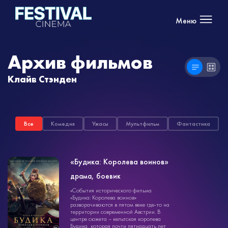
Меню
Архив фильмов
Клайв Стэнден
Все
Комедия
Ужасы
Мультфильм
Фантастика
«Будика: Королева воинов»
драма, боевик
драма
1ч. 41мин.
«События исторического фильма
18+
«Будика: Королева воинов»
разворачиваются в пятом веке где-то на
территории современной Австрии. В
центре сюжета – кельтская королева
Будика, которая почти пятнадцать лет