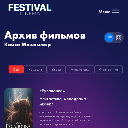
Меню
Архив фильмов
Кайса Мохаммар
Все
Комедия
Ужасы
Мультфильм
Фантастика
«Русалочка»
фантастика, мелодрама,
фантастика
мюзикл
2ч. 15мин.
6+
«Русалочка Ариэль из любви к
человеческому принцу идёт на сделку с
ведьмой Урсулой. Та даёт ей ноги, но
взамен забирает голос.»