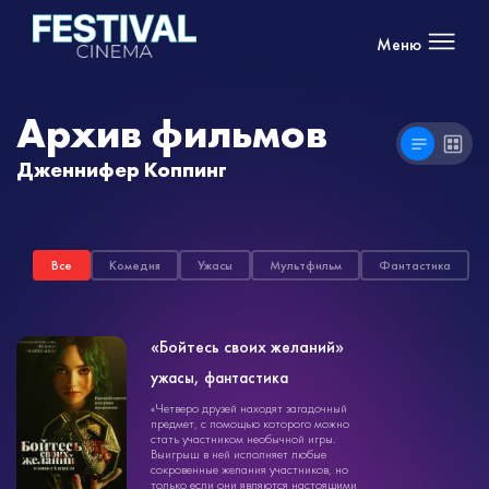
Меню
Архив фильмов
Дженнифер Коппинг
Все
Комедия
Ужасы
Мультфильм
Фантастика
«Бойтесь своих желаний»
ужасы, фантастика
ужасы
«Четверо друзей находят загадочный
1ч. 27мин.
18+
предмет, с помощью которого можно
стать участником необычной игры.
Выигрыш в ней исполняет любые
сокровенные желания участников, но
только если они являются настоящими