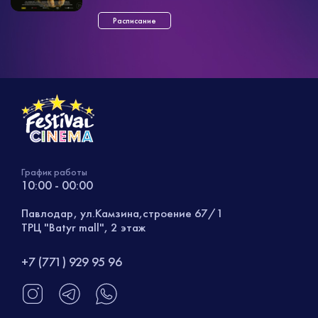
друзьями. Проигрыш же грозит
исполнением зловещи ...»
Расписание
График работы
10:00 - 00:00
Павлодар, ул.Камзина,строение 67/1
ТРЦ "Batyr mall", 2 этаж
+7 (771) 929 95 96