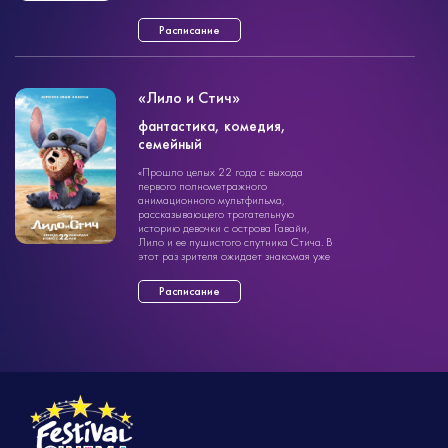
Расписание
«Лило и Стич»
фантастика, комедия,
фантастика
семейный
1ч. 48мин.
6+
«Прошло целых 22 года с выхода
первого полнометражного
анимационного мультфильма,
рассказывающего трогательную
историю девочки с острова Гавайи,
Лило и ее пушистого спутника Стича. В
этот раз зрителя ожидает знакомая уже
многим зрителям история, выпол ...»
Расписание