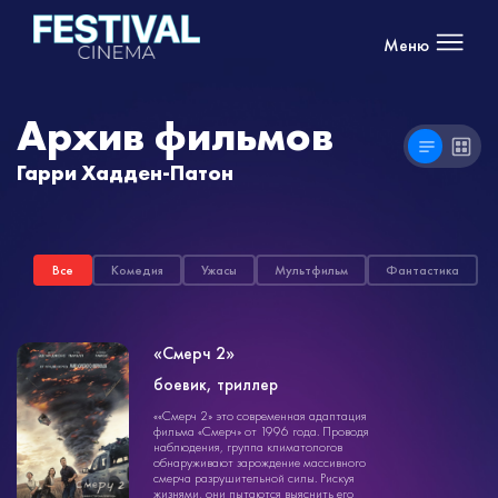
Меню
Архив фильмов
Гарри Хадден-Патон
Все
Комедия
Ужасы
Мультфильм
Фантастика
«Смерч 2»
боевик, триллер
боевик
««Смерч 2» это современная адаптация
1ч. 57мин.
14+
фильма «Смерч» от 1996 года. Проводя
наблюдения, группа климатологов
обнаруживают зарождение массивного
смерча разрушительной силы. Рискуя
жизнями, они пытаются выяснить его