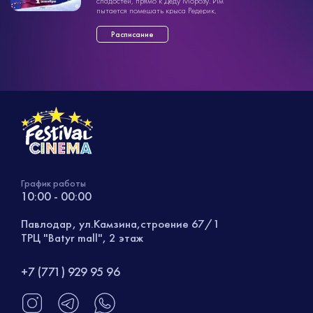
сладостей, прямо к Деду Морозу. Им
пытается помешать крыса Редерик,
которая хочет украсть все новогодние
подарки у детей и ж ...»
Расписание
График работы
10:00 - 00:00
Павлодар, ул.Камзина,строение 67/1
ТРЦ "Batyr mall", 2 этаж
+7 (771) 929 95 96