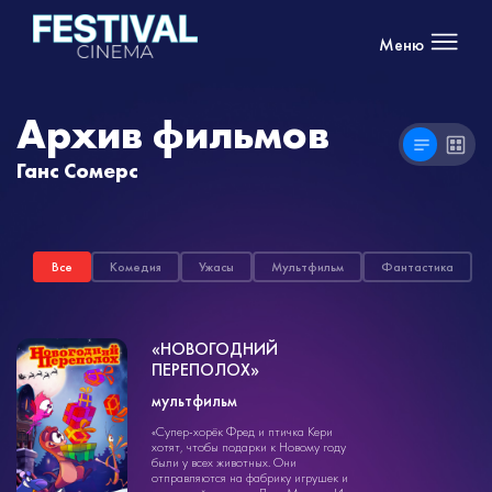
Меню
Архив фильмов
Ганс Сомерс
Все
Комедия
Ужасы
Мультфильм
Фантастика
«НОВОГОДНИЙ
ПЕРЕПОЛОХ»
мультфильм
мультфильм
1ч. 4мин.
12+
«Супер-хорёк Фред и птичка Кери
хотят, чтобы подарки к Новому году
были у всех животных. Они
отправляются на фабрику игрушек и